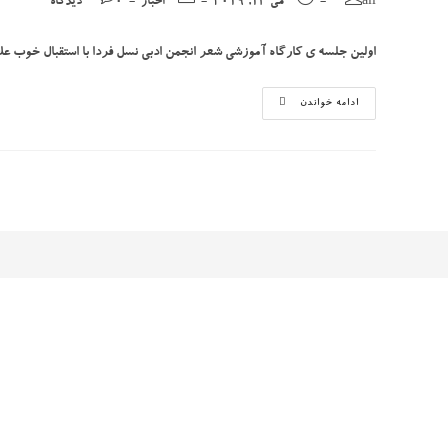
ali
می 13, 2019
اخبار
0 دیدگاه
comments:
category:
published:
author:
اولین جلسه ی کارگاه آموزشی شعر انجمن ادبی نسل فردا با استقبال خوب عل
برگزاری
ادامه خواندن
اولین
کارگاه
آموزشی
شعر
فارسی