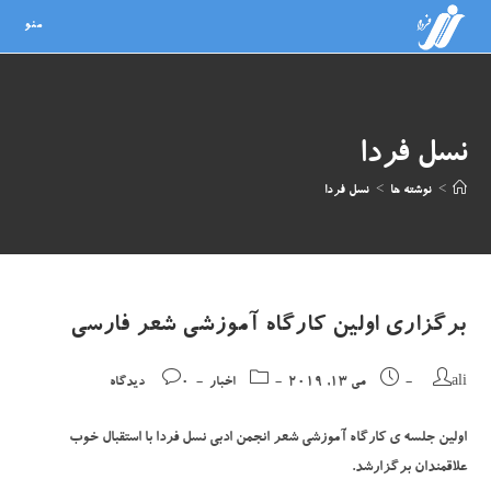
Ski
منو
t
conten
نسل فردا
>
نوشته ها
>
نسل فردا
برگزاری اولین کارگاه آموزشی شعر فارسی
Post
Post
Post
Post
ali
می 13, 2019
اخبار
0 دیدگاه
comments:
category:
published:
author:
اولین جلسه ی کارگاه آموزشی شعر انجمن ادبی نسل فردا با استقبال خوب
علاقمندان برگزارشد.